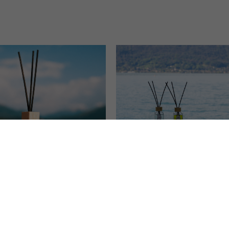
PING
CONNEXION