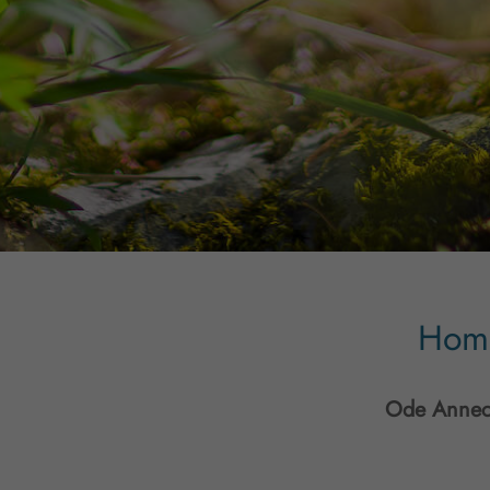
Homm
Ode Annec