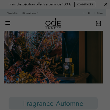
Frais d’expédition offerts à partir de 100 €
COMMANDER
Plan du Site
|
Où nous trouver ?
|
E-Shop
Back
Back
 HISTOIRE
PARFUMS
f
nce Printemps
sable
nce Été
re
nce Automne
Fragrance Automne
Living
ce Hiver