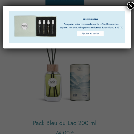
×
Pack Bleu du Lac 200 ml
74,00
€