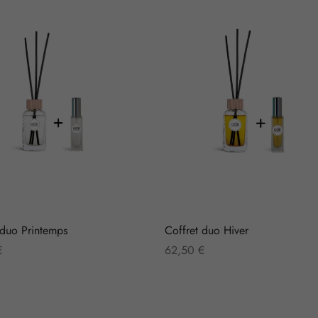
 duo Printemps
Coffret duo Hiver
€
62,50
€
es options
Choix des options