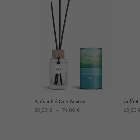
Parfum Eté Ode Annecy
Coffret
Plage
32,00
€
–
74,00
€
62,50
de prix :
Choix des options
Choix d
32,00 €
à