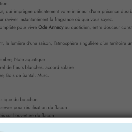
ion.
ur
, qui imprègne délicatement votre intérieur d’une présence durab
our raviver instantanément la fragrance où que vous soyez.
complète pour vivre
Ode Annecy
au quotidien, entre douceur const
t, la lumière d’une saison, l’atmosphère singulière d’un territoire u
mbre, Note aquatique
el de fleurs blanches, accord solaire
e, Bois de Santal, Musc.
lastique du bouchon
erver pour réutilisation du flacon
is sur l’ouverture du flacon
’orifice de la bague et laisser imprégner
que semaine ou tous les 15 jours selon les flux de passage et la di