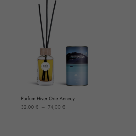
Parfum Hiver Ode Annecy
Plage
32,00
€
–
74,00
€
de prix :
Choix des options
32,00 €
à