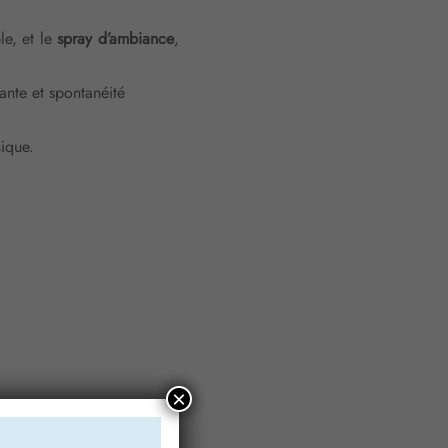
le, et le
spray d’ambiance
,
ante et spontanéité
nique.
×
ffusion du parfum.