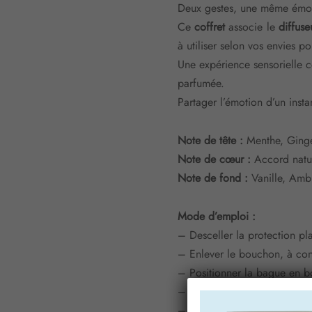
Deux gestes, une même émot
Ce
coffret
associe le
diffuse
à utiliser selon vos envies p
Une expérience sensorielle 
parfumée.
Partager l’émotion d’un instan
Note de tête :
Menthe, Ginge
Note de cœur :
Accord natur
Note de fond :
Vanille, Ambr
Mode d’emploi :
– Desceller la protection p
– Enlever le bouchon, à cons
– Positionner la bague en bo
– Insérer les capillas dans l
– Retourner les capillas cha