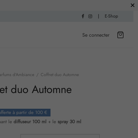
|
E-Shop
Se connecter
arfums d'Ambiance
/
Coffret duo Automne
ret duo Automne
offerte à partir de 100 €
uant le
diffuseur 100 ml
+ le
spray 30 ml