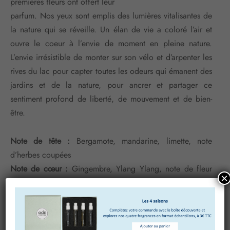
premières fleurs ont offert leur
parfum. Nos yeux sont emplis des lumières vitalisantes de
la nature qui se réveille. Un élan de vie a coloré l’air et
ouvre le coeur à l’envie de moment en pleine nature.
L’envie irrésistible de monter sur son vélo et d’arpenter les
rives du lac pour capter toutes les odeurs qui émanent des
jardins et de la nature, pour ancrer et partager ce
sentiment profond de liberté, de mouvement et de bien-
être.
Note de tête :
Bergamote, mandarine, limette, note
d’herbes coupées
Note de cœur :
Gingembre, Ylang Ylang, note de fleur
×
blanche, note de figue
Note de fond :
Cèdre du Texas, Galbanum, Cassis
bourgeons, Musc