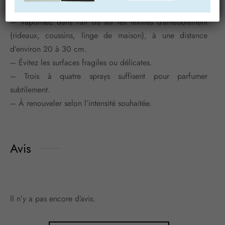
Mode d’emploi :
– Vaporisez dans l’air ou sur les textiles d’ameublement
(rideaux, coussins, linge de maison), à une distance
d’environ 20 à 30 cm.
– Évitez les surfaces fragiles ou délicates.
– Trois à quatre sprays suffisent pour parfumer
subtilement.
– À renouveler selon l’intensité souhaitée.
Avis
Il n’y a pas encore d’avis.