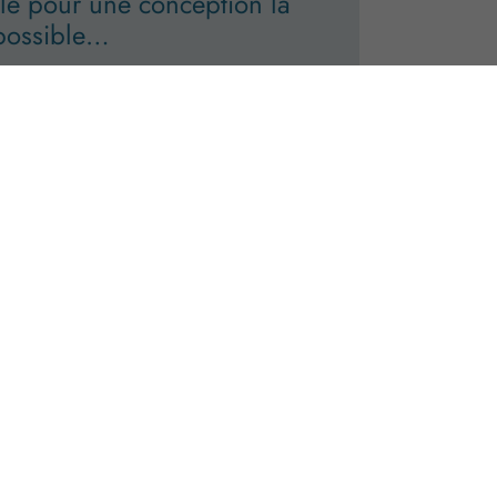
lé pour une conception la
possible…
ronnementale, économique et sociale, dans
tilisable, d’ingrédients à 95% naturels, de
èvement d’eau du lac naturel, en apnée.
 la provenance de nos bâtonnets pour un
 provenance, matériaux, performance et