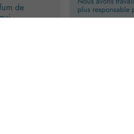
Nous avons travail
rfum de
plus responsable 
 qui
…dans ses dimensions envi
le choix d’un packaging réu
circuits courts et d’un prél
 sérénité, une
e. Les parfums
Nous challengeons encore
ur-mesure, en
parfait équilibre entre
t de la Haute
recyclabilité.
. Ils incarnent
e.