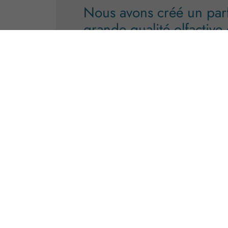
Nous avons créé un pa
grande qualité olfactive
traduise une émotion.
Pour l’été, un sentiment de fraîcheur, de
dimension aquatique et une caresse solair
Ode Annecy sont créés (et produits) s
Haute-Savoie, dans les règles de l’ar
Parfumerie. Ils sont uniques et identitaires
notre territoire et les sentiments qu’il anim