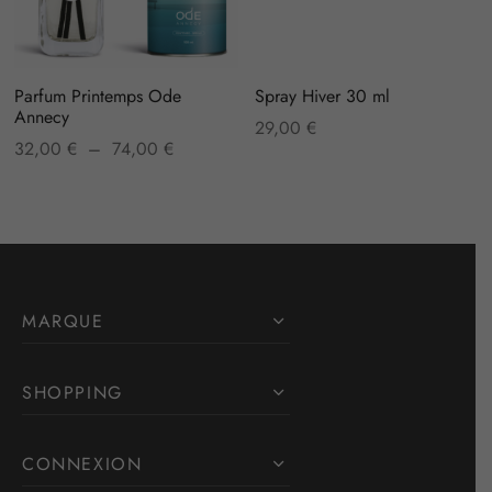
Parfum Printemps Ode
Spray Hiver 30 ml
Annecy
29,00
€
Plage
32,00
€
–
74,00
€
de prix :
32,00 €
à
74,00 €
MARQUE
SHOPPING
CONNEXION