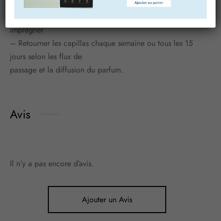
– Positionner la bague en bois sur l’ouverture du flacon
– Insérer les capillas dans l’orifice de la bague et laisser
imprégner
– Retourner les capillas chaque semaine ou tous les 15
jours selon les flux de
passage et la diffusion du parfum.
Avis
Il n’y a pas encore d’avis.
Ajouter un Avis