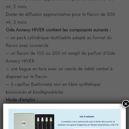
ml, 2 mois.
Durée de diffusion approximative pour le flacon de 200
ml, 3 mois.
Ode Annecy HIVER contient les composants suivants :
– un pack cylindrique réutilisable adapté au format du
flacon avec couvercle
– un flacon de 100 ou 200 ml rempli du parfum d’Ode
Annecy HIVER
– une bague en bois avec un cercle de métal central à
disposer sur le flacon
– 3 capillas (batônnets) noir en fibre synthétique
biosourcés et biodégradables
Mode d’emploi :
×
– Desceller la protection plastique du bouchon
– Enlever le bouchon, à conserver pour réutilisation du
flacon