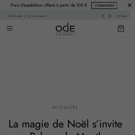
Frais d’expédition offerts à partir de 100 €
COMMANDER
Plan du Site
|
Où nous trouver ?
|
E-Shop
Back
Back
 HISTOIRE
PARFUMS
f
nce Printemps
sable
nce Été
ACTUALITÉS
re
nce Automne
La magie de Noël s’invite
Living
ce Hiver