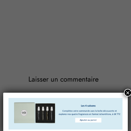
Laisser un commentaire
×
Votre adresse e-mail ne sera pas publiée.
Les champs
obligatoires sont indiqués avec
*
Commentaire
*