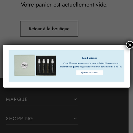
Votre panier est actuellement vide.
Retour à la boutique
×
MARQUE
SHOPPING