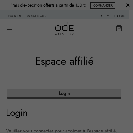
Frais d’expédition offerts à partir de 100 €
COMMANDER
Plan du Site
|
Où nous trouver ?
|
E-Shop
Back
Back
Espace affilié
 HISTOIRE
PARFUMS
f
nce Printemps
Login
sable
nce Été
Login
re
nce Automne
Veuillez vous connecter pour accéder à l'espace affilié.
Living
ce Hiver