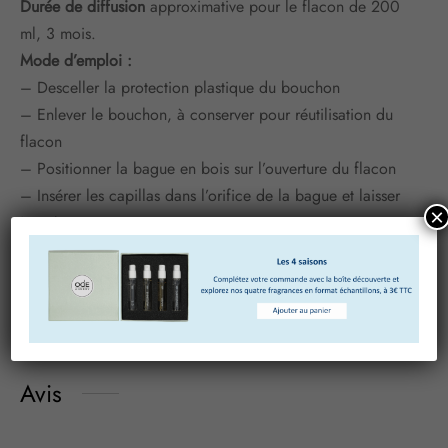
Durée de diffusion
approximative pour le flacon de 200
ml, 3 mois.
Mode d’emploi :
– Desceller la protection plastique du bouchon
– Enlever le bouchon, à conserver pour réutilisation du
flacon
– Positionner la bague en bois sur l’ouverture du flacon
– Insérer les capillas dans l’orifice de la bague et laisser
×
imprégner
– Retourner les capillas chaque semaine ou tous les 15
jours selon les flux de
passage et la diffusion du parfum.
Avis