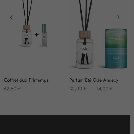
Coffret duo Printemps
Parfum Eté Ode Annecy
Plage
62,50
€
32,00
€
–
74,00
€
de prix :
32,00 €
à
74,00 €