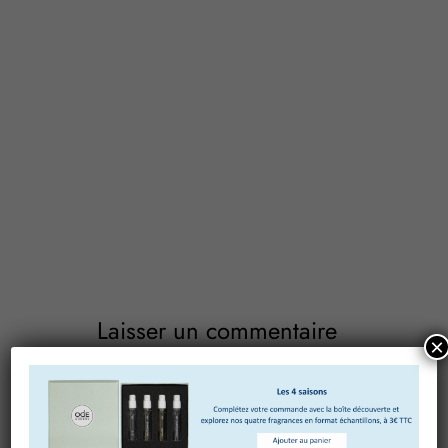
Laisser un commentaire
×
Votre adresse e-mail ne sera pas publiée.
Les champs
obligatoires sont indiqués avec
*