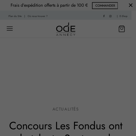
Frais d’expédition offerts à partir de 100 €
COMMANDER
Plan du Site
|
Où nous trouver ?
|
E-Shop
Back
Back
 HISTOIRE
PARFUMS
f
nce Printemps
sable
nce Été
ACTUALITÉS
re
nce Automne
Concours Les Fondus ont
Living
ce Hiver