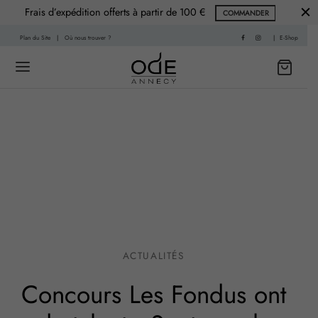
Frais d’expédition offerts à partir de 100 €
COMMANDER
Plan du Site
|
Où nous trouver ?
|
E-Shop
Back
Back
 HISTOIRE
PARFUMS
f
nce Printemps
sable
nce Été
ACTUALITÉS
re
nce Automne
Concours Les Fondus ont
Living
ce Hiver