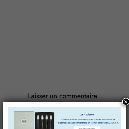
Laisser un commentaire
×
Votre adresse e-mail ne sera pas publiée.
Les champs
obligatoires sont indiqués avec
*