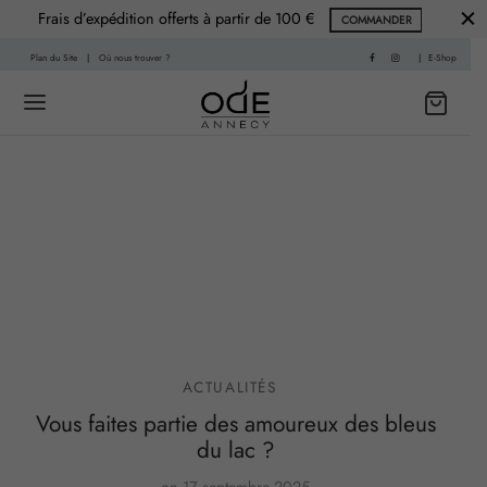
Frais d’expédition offerts à partir de 100 €
COMMANDER
Plan du Site
|
Où nous trouver ?
|
E-Shop
Back
Back
 HISTOIRE
PARFUMS
f
nce Printemps
sable
nce Été
ACTUALITÉS
Vous faites partie des amoureux des bleus
re
nce Automne
du lac ?
Living
ce Hiver
on
17 septembre 2025