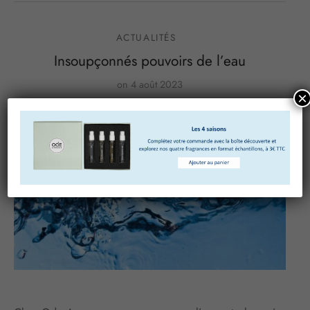
ACTUALITÉS
Insoupçonnés pouvoirs de l’eau
on
4 août 2023
×