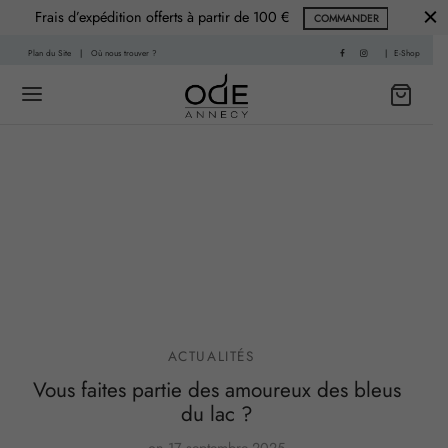
Frais d’expédition offerts à partir de 100 €
COMMANDER
Plan du Site
|
Où nous trouver ?
|
E-Shop
Back
Back
 HISTOIRE
PARFUMS
f
nce Printemps
sable
nce Été
ACTUALITÉS
Vous faites partie des amoureux des bleus
re
nce Automne
du lac ?
Living
ce Hiver
on
17 septembre 2025