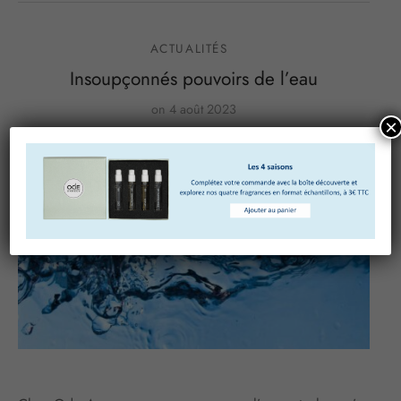
ACTUALITÉS
Insoupçonnés pouvoirs de l’eau
on
4 août 2023
×