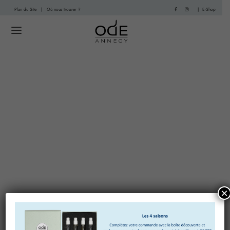
Plan du Site
|
Où nous trouver ?
|
E-Shop
×