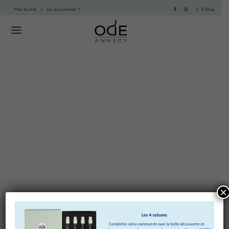
Plan du Site
|
Où nous trouver ?
|
E-Shop
×