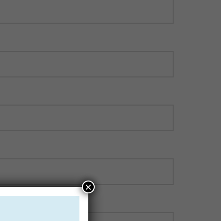
×
facultatif)