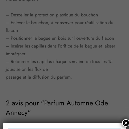
– Desceller la protection plastique du bouchon
– Enlever le bouchon, à conserver pour réutilisation du
flacon
– Positionner la bague en bois sur l’ouverture du flacon
– Insérer les capillas dans l’orifice de la bague et laisser
imprégner
– Retourner les capillas chaque semaine ou tous les 15
jours selon les flux de
passage et la diffusion du parfum.
2 avis pour
Parfum Automne Ode
Annecy
×