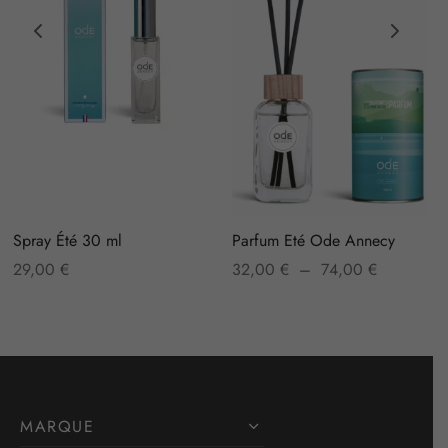
Spray Été 30 ml
Parfum Eté Ode Annecy
Plage
29,00
€
32,00
€
–
74,00
€
de prix :
32,00 €
à
74,00 €
MARQUE