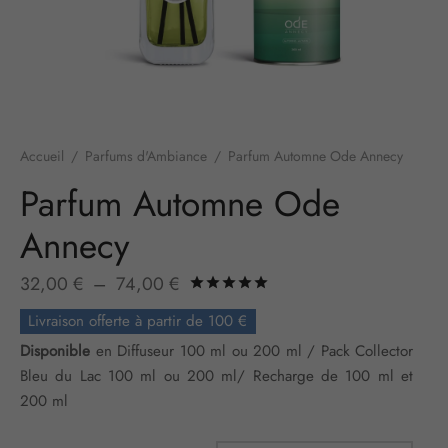
Accueil
/
Parfums d'Ambiance
/
Parfum Automne Ode Annecy
Parfum Automne Ode
Annecy
Plage
32,00
€
–
74,00
€
Noté
sur 5 basé sur
2
not
de prix :
Livraison offerte à partir de 100 €
32,00 €
Disponible
en Diffuseur 100 ml ou 200 ml / Pack Collector
à
Bleu du Lac 100 ml ou 200 ml/ Recharge de 100 ml et
74,00 €
200 ml