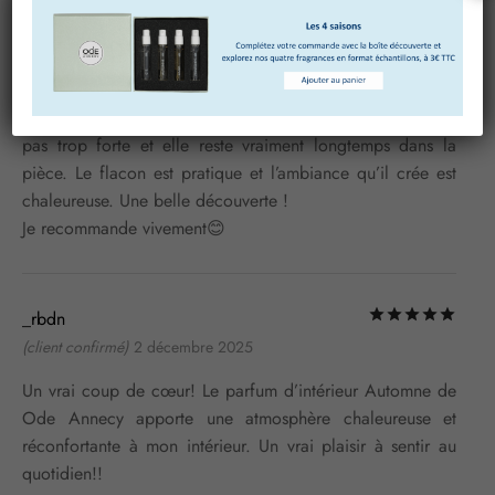
Not
Lana
2 décembre 2025
J’ai opté pour le parfum automne : l’odeur est agréable,
pas trop forte et elle reste vraiment longtemps dans la
pièce. Le flacon est pratique et l’ambiance qu’il crée est
chaleureuse. Une belle découverte !
Je recommande vivement😊
Not
_rbdn
(client confirmé)
2 décembre 2025
Un vrai coup de cœur! Le parfum d’intérieur Automne de
Ode Annecy apporte une atmosphère chaleureuse et
réconfortante à mon intérieur. Un vrai plaisir à sentir au
quotidien!!