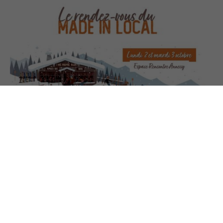
ACTUALITÉS
MadeInLocal
on
24 octobre 2023
Merci au rézo des Fondus pour la création de ce premier
salon Made In Local, un événement pour stimu…