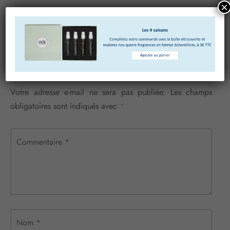
×
Laisser un commentaire
Votre adresse e-mail ne sera pas publiée.
Les champs
obligatoires sont indiqués avec
*
Commentaire
*
Nom
*