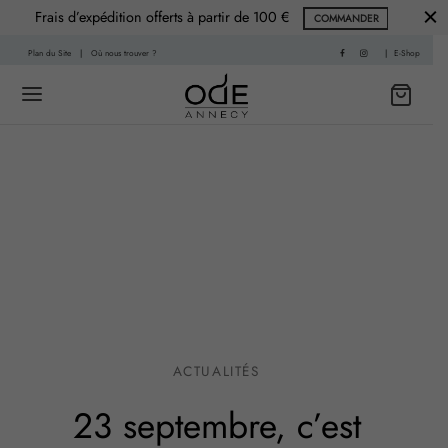
Frais d’expédition offerts à partir de 100 €
COMMANDER
Plan du Site
|
Où nous trouver ?
|
E-Shop
Back
Back
 HISTOIRE
PARFUMS
f
nce Printemps
sable
nce Été
ACTUALITÉS
re
nce Automne
23 septembre, c’est
Living
ce Hiver