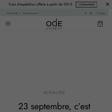
Frais d’expédition offerts à partir de 100 €
COMMANDER
Plan du Site
|
Où nous trouver ?
|
E-Shop
Back
Back
 HISTOIRE
PARFUMS
f
nce Printemps
sable
nce Été
ACTUALITÉS
re
nce Automne
23 septembre, c’est
Living
ce Hiver