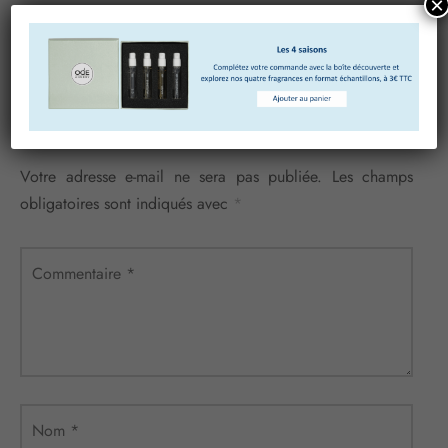
×
Laisser un commentaire
Votre adresse e-mail ne sera pas publiée.
Les champs
obligatoires sont indiqués avec
*
Commentaire
*
Nom
*