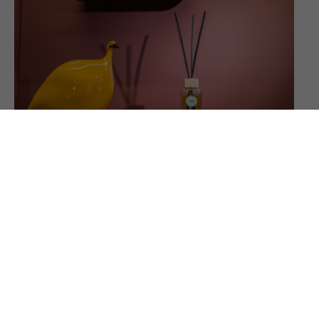
ACTUALITÉS
Shooting photo
on
24 octobre 2024
Ode Annecy est un produit de sens et de style. Merci à
Fabien Colas pour son oeil vif et la qualité …