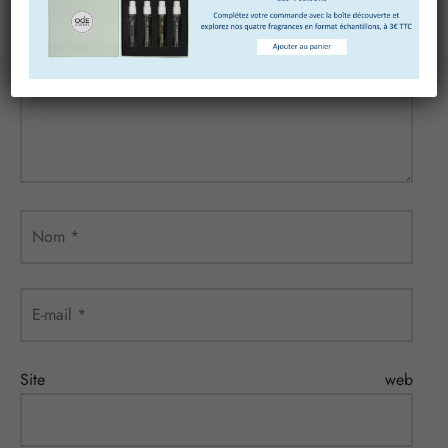
obligatoires sont indiqués avec
*
Commentaire
*
Nom
*
E-mail
*
Site web