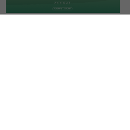
ACTUALITÉS
Septembre … l’été indien et l’arrivée d’Ode
Annecy parfum Automne
on
29 août 2023
Le 23 septembre vous pourrez découvrir le parfum Ode
Annecy automne. Un univers nouveau aux senteurs…
MARQUE