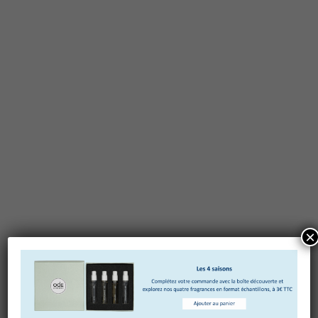
×
Laisser un commentaire
Votre adresse e-mail ne sera pas publiée.
Les champs
obligatoires sont indiqués avec
*