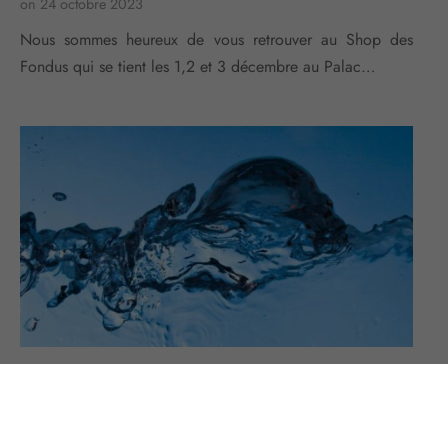
on
24 octobre 2023
Nous sommes heureux de vous retrouver au Shop des
Fondus qui se tient les 1,2 et 3 décembre au Palac…
ACTUALITÉS
Insoupçonnés pouvoirs de l’eau
on
4 août 2023