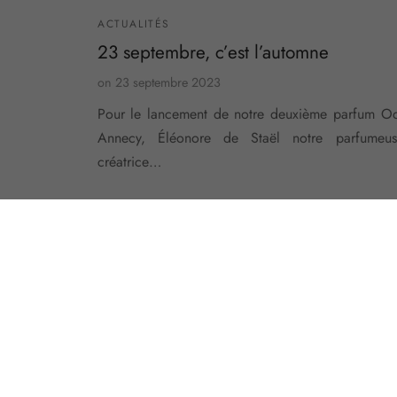
ACTUALITÉS
23 septembre, c’est l’automne
on
23 septembre 2023
Pour le lancement de notre deuxième parfum O
Annecy, Éléonore de Staël notre parfumeus
créatrice…
MARQUE
SHOP
Le Manifeste
Conditi
Les Parfums
Expédit