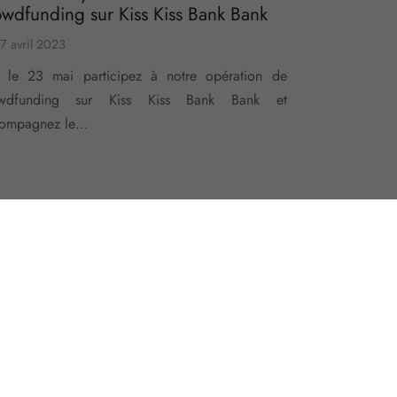
owdfunding sur Kiss Kiss Bank Bank
7 avril 2023
 le 23 mai participez à notre opération de
owdfunding sur Kiss Kiss Bank Bank et
ompagnez le…