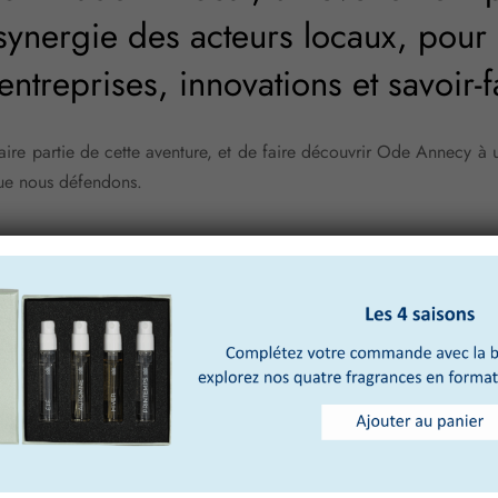
 synergie des acteurs locaux, pour 
entreprises, innovations et savoir-f
aire partie de cette aventure, et de faire découvrir Ode Annecy à u
que nous défendons.
Previous
Next
re, c’est l’automne
Un réseau qui s’étof