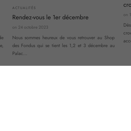
cr
ACTUALITÉS
on
1
Rendez-vous le 1er décembre
Dès
on
24 octobre 2023
cr
de
Nous sommes heureux de vous retrouver au Shop
acc
e,
des Fondus qui se tient les 1,2 et 3 décembre au
Palac…
PING
CONNEXION
ons générales de vente
Contact
ion
Presse