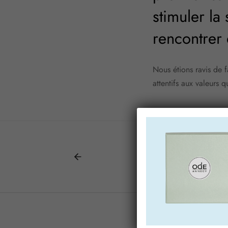
stimuler la
rencontrer 
Nous étions ravis de f
attentifs aux valeurs 
23 septemb