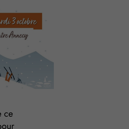
e ce
pour