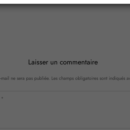
Laisser un commentaire
-mail ne sera pas publiée.
Les champs obligatoires sont indiqués 
e
*