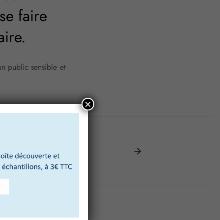
se faire
aire.
n public sensible et
×
fe