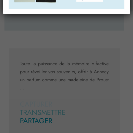
ces actions dans les prochains mois.
Toute la puissance de la mémoire olfactive
pour réveiller vos souvenirs, offrir à Annecy
un parfum comme une madeleine de Proust
…
CAPTURER
TRANSMETTRE
PARTAGER