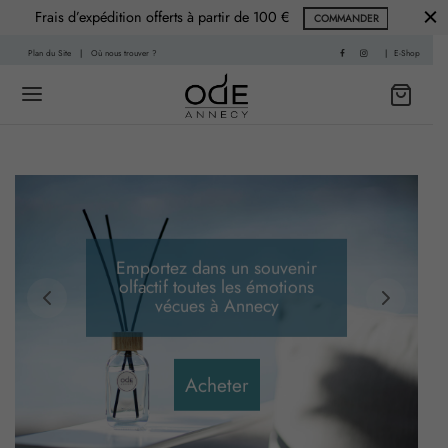
Frais d’expédition offerts à partir de 100 €
COMMANDER
Plan du Site
|
Où nous trouver ?
|
E-Shop
Back
Back
 HISTOIRE
PARFUMS
Emportez dans un souvenir
olfactif toutes les émotions
f
nce Printemps
vécues à Annecy
sable
nce Été
Acheter
re
nce Automne
Living
ce Hiver