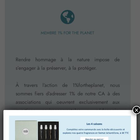
MEMBRE 1% FOR THE PLANET
Rendre hommage à la nature impose de
s’engager à la préserver, à la protéger.
À travers l’action de 1%fortheplanet, nous
sommes fiers d’adresser 1% de notre CA à des
associations qui oeuvrent exclusivement aux
×
questions environnementales : pédagogie,
analyse, actions, lobbying.
Nous vous livrerons plus en détail l’impact de