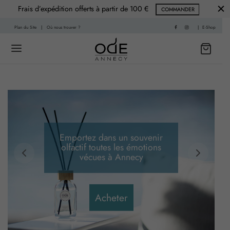
Frais d’expédition offerts à partir de 100 €
COMMANDER
Plan du Site
|
Où nous trouver ?
|
E-Shop
Back
Back
 HISTOIRE
PARFUMS
Emportez dans un souvenir
olfactif toutes les émotions
f
nce Printemps
vécues à Annecy
sable
nce Été
Acheter
re
nce Automne
Living
ce Hiver