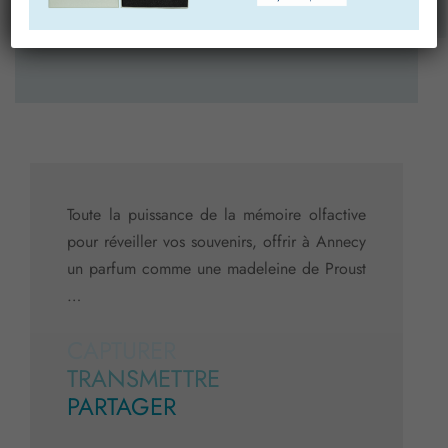
ces actions dans les prochains mois.
Toute la puissance de la mémoire olfactive
pour réveiller vos souvenirs, offrir à Annecy
un parfum comme une madeleine de Proust
…
CAPTURER
TRANSMETTRE
PARTAGER