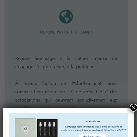
MEMBRE 1% FOR THE PLANET
Rendre hommage à la nature impose de
s’engager à la préserver, à la protéger.
À travers l’action de 1%fortheplanet, nous
sommes fiers d’adresser 1% de notre CA à des
associations qui oeuvrent exclusivement aux
×
questions environnementales : pédagogie,
analyse, actions, lobbying.
Nous vous livrerons plus en détail l’impact de