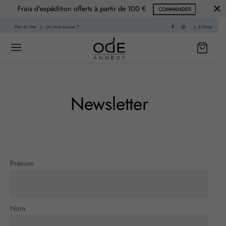
Frais d’expédition offerts à partir de 100 €
COMMANDER
Plan du Site
|
Où nous trouver ?
|
E-Shop
Back
Back
Newsletter
 HISTOIRE
PARFUMS
f
nce Printemps
Prénom
sable
nce Été
re
nce Automne
Nom
Living
ce Hiver