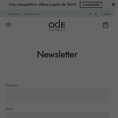
Frais d’expédition offerts à partir de 100 €
COMMANDER
Plan du Site
|
Où nous trouver ?
|
E-Shop
Back
Back
Newsletter
 HISTOIRE
PARFUMS
f
nce Printemps
Prénom
sable
nce Été
re
nce Automne
Nom
Living
ce Hiver