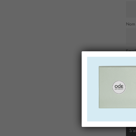
Nom
Email
Ville 
J
Annec
Merci