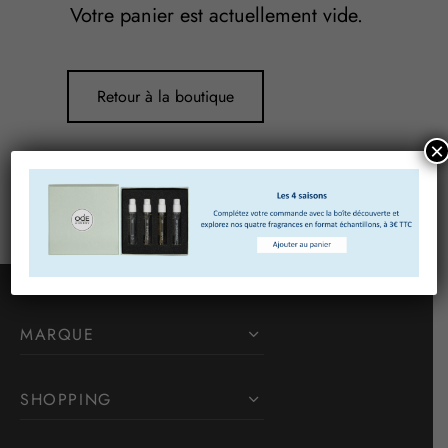
Votre panier est actuellement vide.
Retour à la boutique
×
MARQUE
SHOPPING