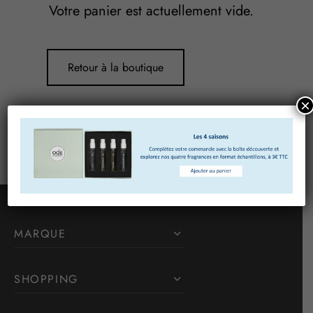
Votre panier est actuellement vide.
Retour à la boutique
×
MARQUE
SHOPPING