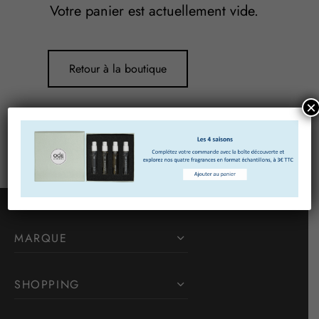
Votre panier est actuellement vide.
Retour à la boutique
×
MARQUE
SHOPPING