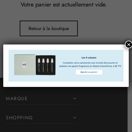
Votre panier est actuellement vide.
Retour à la boutique
×
MARQUE
SHOPPING