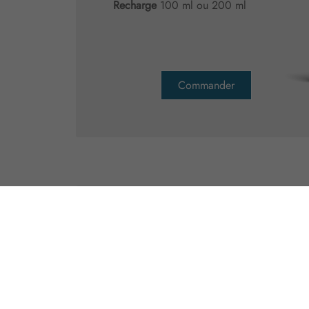
Recharge
100 ml ou 200 ml
Commander
PACK
Diffus