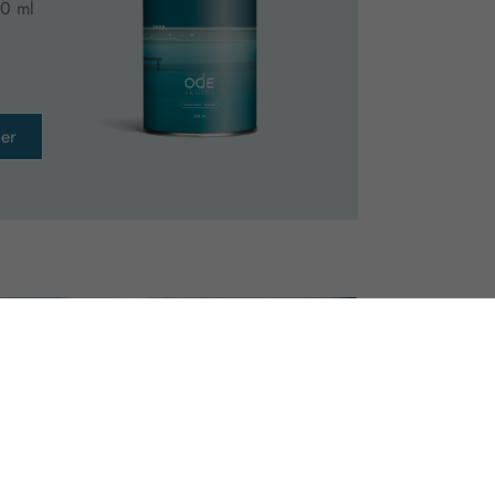
0 ml
er