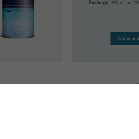
Recharge
100 ml ou 20
Command
 BLEUS DU LAC
eur
100 ml ou 200 ml