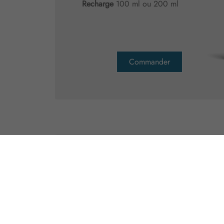
Recharge
100 ml ou 200 ml
Commander
PACK
Diffus