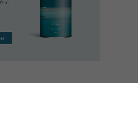
0 ml
er