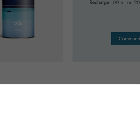
Recharge
100 ml ou 20
Command
 BLEUS DU LAC
eur
100 ml ou 200 ml