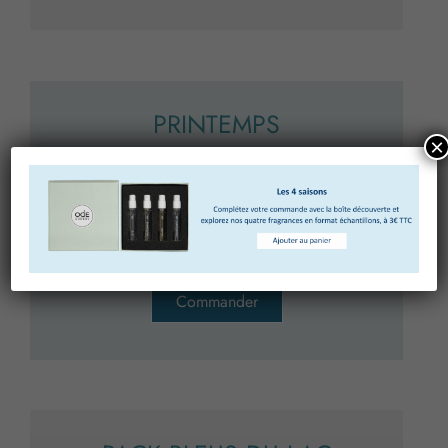
PRINTEMPS
×
Diffuseur
100 ml ou 200 ml
Recharge
100 ml ou 200 ml
Commander