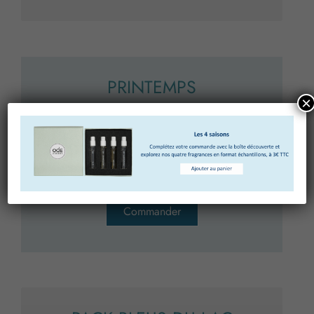
PRINTEMPS
×
Diffuseur
100 ml ou 200 ml
Recharge
100 ml ou 200 ml
Commander