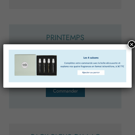
PRINTEMPS
×
Diffuseur
100 ml ou 200 ml
Recharge
100 ml ou 200 ml
Commander